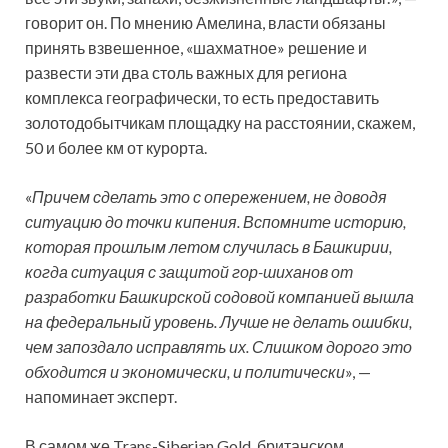
говорит он. По мнению Амелина, власти обязаны
принять взвешенное, «шахматное» решение и
развести эти два столь важных для региона
комплекса географически, то есть предоставить
золотодобытчикам площадку на расстоянии, скажем,
50 и более км от курорта.
«
Причем сделать это с опережением, не доводя
ситуацию до точки кипения. Вспомните историю,
которая прошлым летом случилась в Башкирии,
когда ситуация с защитой гор-шиханов от
разработки Башкирской содовой компанией вышла
на федеральный уровень. Лучше не делать ошибки,
чем запоздало исправлять их. Слишком дорого это
обходится и экономически, и политически
», —
напоминает эксперт.
В самом же Trans-Siberian Gold, британском