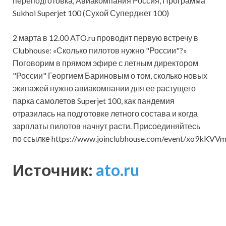
переподготовка, Авиакомпания Россия, Программа
Sukhoi Superjet 100 (Сухой Суперджет 100)
2 марта в 12.00 ATO.ru проводит первую встречу в
Clubhouse: «Сколько пилотов нужно "России"?»
Поговорим в прямом эфире с летным директором
"России" Георгием Бариновым о том, сколько новых
экипажей нужно авиакомпании для ее растущего
парка самолетов Superjet 100, как пандемия
отразилась на подготовке летного состава и когда
зарплаты пилотов начнут расти. Присоединяйтесь
по ссылке https://www.joinclubhouse.com/event/xo9kKVV
Источник:
ato.ru