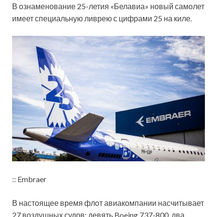
В ознаменование 25-летия «Белавиа» новый самолет
имеет специальную ливрею с цифрами 25 на киле.
:: Embraer
В настоящее время флот авиакомпании насчитывает
27 воздушных судов: девять Boeing 737-800, два