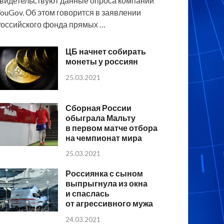
видетельствуют данные опроса компании
ouGov. Об этом говорится в заявлении
оссийского фонда прямых …
ЦБ начнет собирать
монеты у россиян
25.03.2021
Сборная России
обыграла Мальту
в первом матче отбора
на чемпионат мира
25.03.2021
Россиянка с сыном
выпрыгнула из окна
и спаслась
от агрессивного мужа
24.03.2021