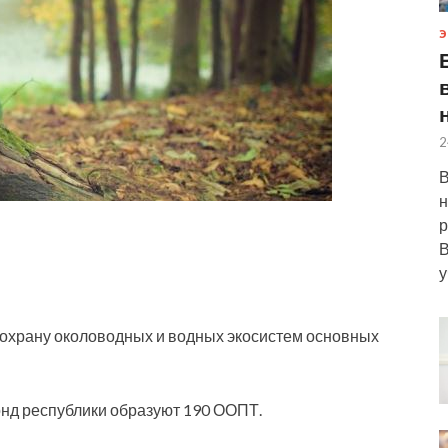
Э
2
В
н
р
В
у
охрану околоводных и водных экосистем основных
нд республики образуют 190 ООПТ.