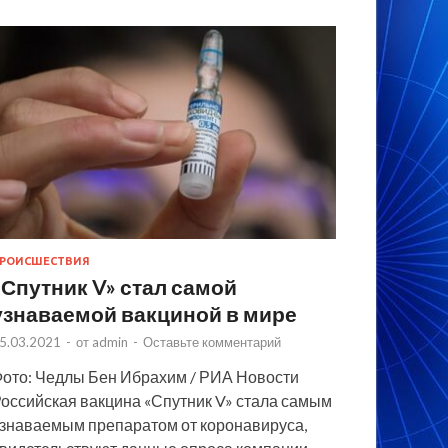
РОИСШЕСТВИЯ
«Спутник V» стал самой
узнаваемой вакциной в мире
5.03.2021
-
от
admin
-
Оставьте комментарий
ото: Чедлы Бен Ибрахим / РИА Новости
оссийская вакцина «Спутник V» стала самым
знаваемым препаратом от коронавируса,