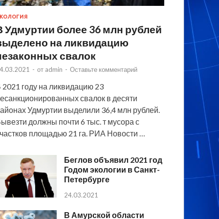
КОЛОГИЯ
В Удмуртии более 36 млн рублей
выделено на ликвидацию
незаконных свалок
4.03.2021
-
от
admin
-
Оставьте комментарий
 2021 году на ликвидацию 23
есанкционированных свалок в десяти
айонах Удмуртии выделили 36,4 млн рублей.
ывезти должны почти 6 тыс. т мусора с
частков площадью 21 га. РИА Новости …
Беглов объявил 2021 год
Годом экологии в Санкт-
Петербурге
24.03.2021
В Амурской области