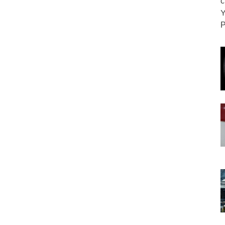
с
Y
Р