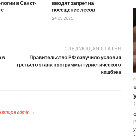
логии в Санкт-
вводят запрет на
ге
посещение лесов
24.03.2021
СЛЕДУЮЩАЯ СТАТЬЯ
 в
Правительство РФ озвучило условия
третьего этапа программы туристического
кешбэка
П
2
автора admin →
Ф
Р
у