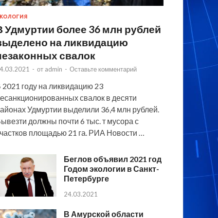
КОЛОГИЯ
В Удмуртии более 36 млн рублей
выделено на ликвидацию
незаконных свалок
4.03.2021
-
от
admin
-
Оставьте комментарий
 2021 году на ликвидацию 23
есанкционированных свалок в десяти
айонах Удмуртии выделили 36,4 млн рублей.
ывезти должны почти 6 тыс. т мусора с
частков площадью 21 га. РИА Новости …
Беглов объявил 2021 год
Годом экологии в Санкт-
Петербурге
24.03.2021
В Амурской области