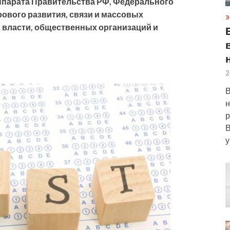
ппарата Правительства РФ, Федерального
рового развития, связи и массовых
Э
в власти, общественных организаций и
2
В
н
р
В
у