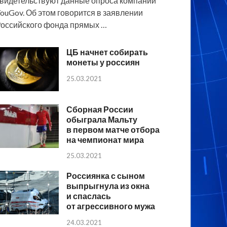
видетельствуют данные опроса компании
ouGov. Об этом говорится в заявлении
оссийского фонда прямых …
ЦБ начнет собирать
монеты у россиян
25.03.2021
Сборная России
обыграла Мальту
в первом матче отбора
на чемпионат мира
25.03.2021
Россиянка с сыном
выпрыгнула из окна
и спаслась
от агрессивного мужа
24.03.2021