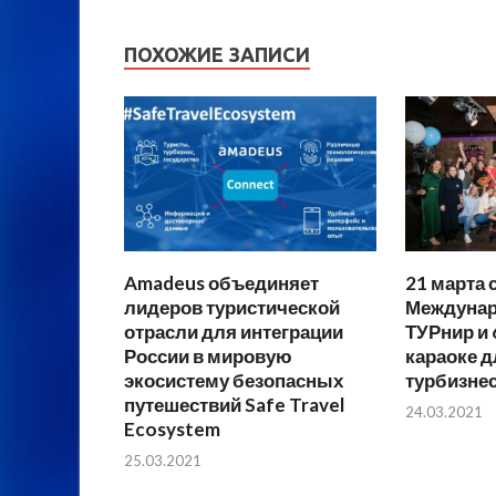
ПОХОЖИЕ ЗАПИСИ
Amadeus объединяет
21 марта 
лидеров туристической
Междунар
отрасли для интеграции
ТУРнир и 
России в мировую
караоке д
экосистему безопасных
турбизне
путешествий Safe Travel
24.03.2021
Ecosystem
25.03.2021