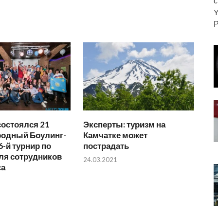
с
Y
Р
состоялся 21
Эксперты: туризм на
одный Боулинг-
Камчатке может
6-й турнир по
пострадать
ля сотрудников
24.03.2021
са