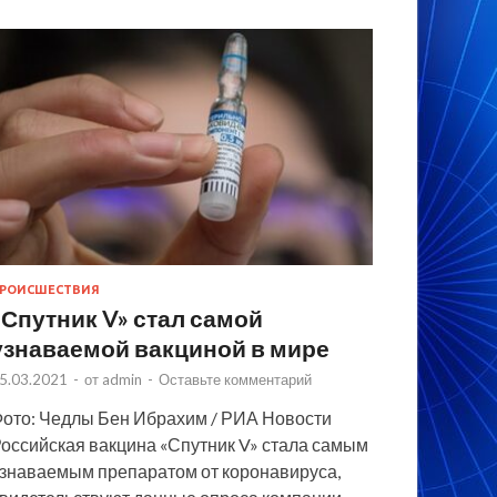
РОИСШЕСТВИЯ
«Спутник V» стал самой
узнаваемой вакциной в мире
5.03.2021
-
от
admin
-
Оставьте комментарий
ото: Чедлы Бен Ибрахим / РИА Новости
оссийская вакцина «Спутник V» стала самым
знаваемым препаратом от коронавируса,